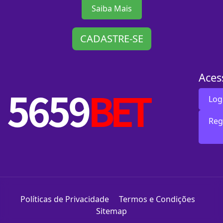
Saiba Mais
CADASTRE-SE
Aces
Log
Reg
Políticas de Privacidade
Termos e Condições
Sitemap