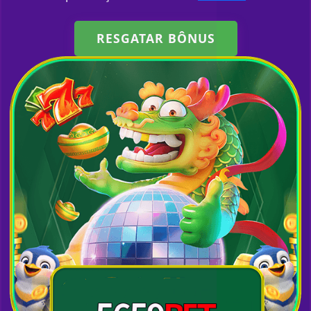
RESGATAR BÔNUS