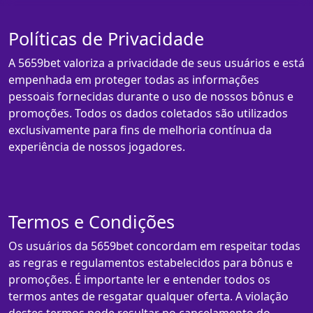
Políticas de Privacidade
A 5659bet valoriza a privacidade de seus usuários e está
empenhada em proteger todas as informações
pessoais fornecidas durante o uso de nossos bônus e
promoções. Todos os dados coletados são utilizados
exclusivamente para fins de melhoria contínua da
experiência de nossos jogadores.
Termos e Condições
Os usuários da 5659bet concordam em respeitar todas
as regras e regulamentos estabelecidos para bônus e
promoções. É importante ler e entender todos os
termos antes de resgatar qualquer oferta. A violação