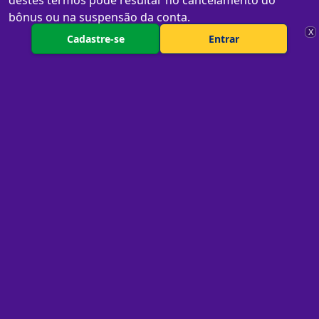
destes termos pode resultar no cancelamento do
bônus ou na suspensão da conta.
X
Cadastre-se
Entrar