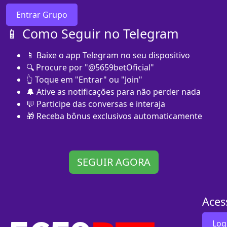
Entrar Grupo
📱 Como Seguir no Telegram
📱 Baixe o app Telegram no seu dispositivo
🔍 Procure por "@5659betOficial"
👆 Toque em "Entrar" ou "Join"
🔔 Ative as notificações para não perder nada
💬 Participe das conversas e interaja
🎁 Receba bônus exclusivos automaticamente
SEGUIR AGORA
Aces
Log