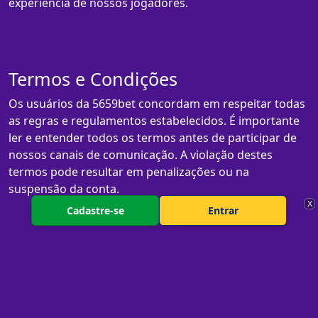
experiência de nossos jogadores.
Termos e Condições
Os usuários da 5659bet concordam em respeitar todas
as regras e regulamentos estabelecidos. É importante
ler e entender todos os termos antes de participar de
nossos canais de comunicação. A violação destes
termos pode resultar em penalizações ou na
suspensão da conta.
X
Cadastre-se
Entrar