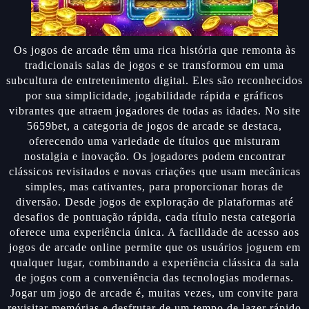
Os jogos de arcade têm uma rica história que remonta às
tradicionais salas de jogos e se transformou em uma
subcultura de entretenimento digital. Eles são reconhecidos
por sua simplicidade, jogabilidade rápida e gráficos
vibrantes que atraem jogadores de todas as idades. No site
5659bet, a categoria de jogos de arcade se destaca,
oferecendo uma variedade de títulos que misturam
nostalgia e inovação. Os jogadores podem encontrar
clássicos revisitados e novas criações que usam mecânicas
simples, mas cativantes, para proporcionar horas de
diversão. Desde jogos de exploração de plataformas até
desafios de pontuação rápida, cada título nesta categoria
oferece uma experiência única. A facilidade de acesso aos
jogos de arcade online permite que os usuários joguem em
qualquer lugar, combinando a experiência clássica da sala
de jogos com a conveniência das tecnologias modernas.
Jogar um jogo de arcade é, muitas vezes, um convite para
revisitar memórias e desfrutar de um tempo de lazer rápido