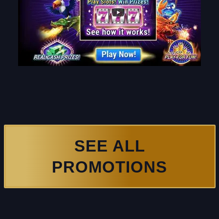
SEE ALL
PROMOTIONS