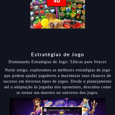
Estratégias de Jogo
Dominando Estratégias de Jogo: Táticas para Vencer
Neste artigo, exploramos as melhores estratégias de jogo
que podem ajudar jogadores a maximizar suas chances de
sucesso em diversos tipos de jogos. Desde o planejamento
até a adaptação às jogadas dos oponentes, descubra como
se tornar um maestro no universo dos jogos.