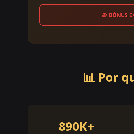
🎁
BÔNUS EX
📊 Por q
890K+