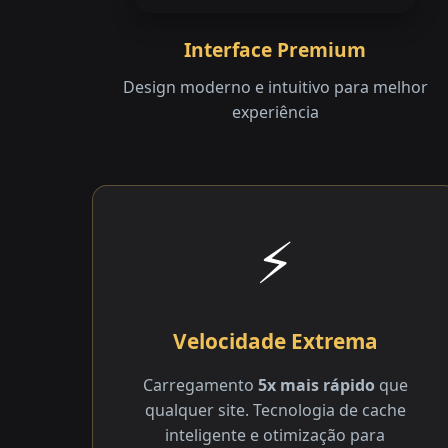
Interface Premium
Design moderno e intuitivo para melhor
experiência
⚡
Velocidade Extrema
Carregamento
5x mais rápido
que
qualquer site. Tecnologia de cache
inteligente e otimização para