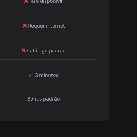
❌
Não disponível
❌
Requer internet
❌
Catálogo padrão
✅
3 minutos
Bônus padrão