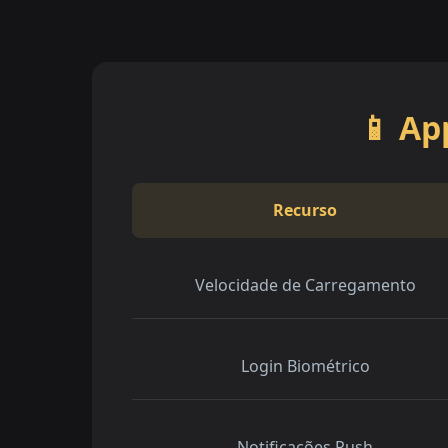
📱 Ap
Recurso
Velocidade de Carregamento
Login Biométrico
Notificações Push