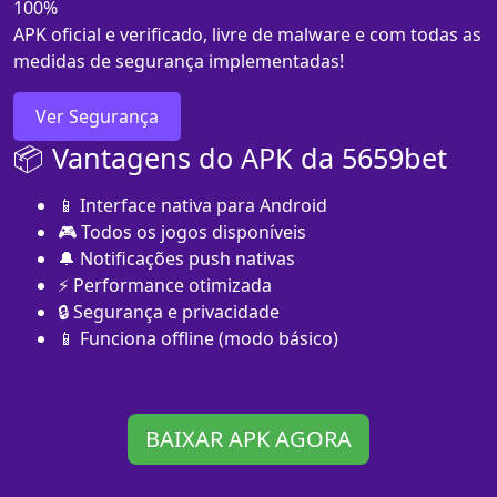
100%
APK oficial e verificado, livre de malware e com todas as
medidas de segurança implementadas!
Ver Segurança
📦 Vantagens do APK da 5659bet
📱 Interface nativa para Android
🎮 Todos os jogos disponíveis
🔔 Notificações push nativas
⚡ Performance otimizada
🔒 Segurança e privacidade
📱 Funciona offline (modo básico)
BAIXAR APK AGORA