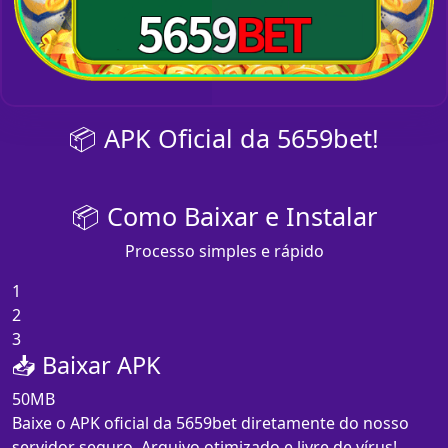
📦 APK Oficial da 5659bet!
📦 Como Baixar e Instalar
Processo simples e rápido
1
2
3
📥 Baixar APK
50MB
Baixe o APK oficial da 5659bet diretamente do nosso
servidor seguro. Arquivo otimizado e livre de vírus!