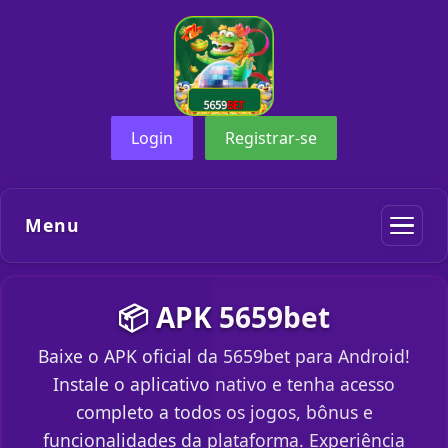
Login
Registrar-se
Menu
📦 APK 5659bet
Baixe o APK oficial da 5659bet para Android!
Instale o aplicativo nativo e tenha acesso
completo a todos os jogos, bônus e
funcionalidades da plataforma. Experiência