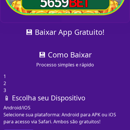
💾 Baixar App Gratuito!
💾 Como Baixar
Processo simples e rápido
1
2
3
📱 Escolha seu Dispositivo
Android/iOS
Selecione sua plataforma: Android para APK ou iOS
para acesso via Safari. Ambos são gratuitos!