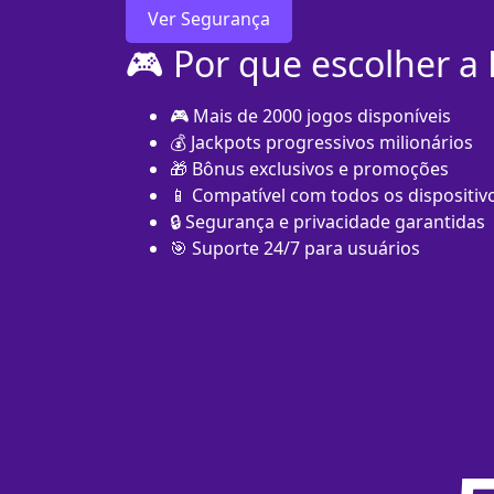
Ver Segurança
🎮 Por que escolher a
🎮 Mais de 2000 jogos disponíveis
💰 Jackpots progressivos milionários
🎁 Bônus exclusivos e promoções
📱 Compatível com todos os dispositiv
🔒 Segurança e privacidade garantidas
🎯 Suporte 24/7 para usuários