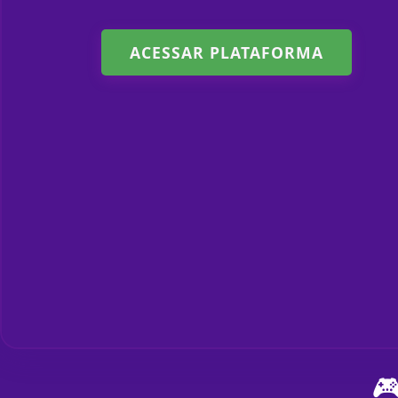
ACESSAR PLATAFORMA
