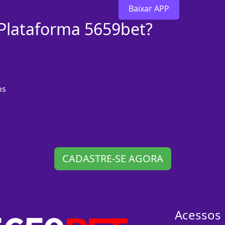
Baixar APP
 Plataforma 5659bet?
os
CADASTRE-SE AGORA
Acessos