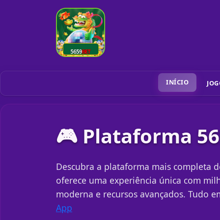
INÍCIO
JOG
🎮 Plataforma 5
Descubra a plataforma mais completa de
oferece uma experiência única com milh
moderna e recursos avançados. Tudo e
App