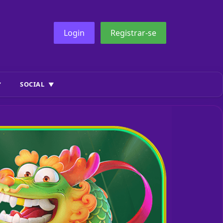
Login
Registrar-se
SOCIAL